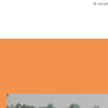
sit volu
Latest Proj