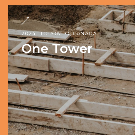
2024
- TORONTO, CANADA
One Tower