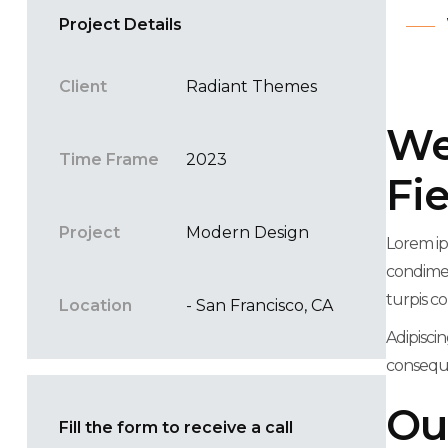
Project Details
Client
Radiant Themes
We
Time Frame
2023
Fie
Project
Modern Design
Lorem ip
condimen
turpis co
Location
- San Francisco, CA
Adipisci
consequa
Ou
Fill the form to receive a call