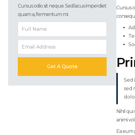
Cursus odio sit neque. Sedlacus imperdiet
Cursus o
quam a, fermentum mi.
consequa
Ad
Te
So
Pr
Sed 
sed 
dolo
Nihil qu
animi vo
Ea eum p