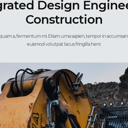
grated Design Engine
Construction
et quam a, fermentum mi. Etiam urna sapien, tempor in accumsa
euismod volutpat lacus fringilla henr.