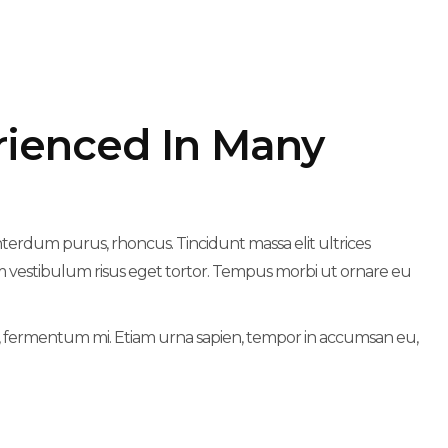
rienced In Many
interdum purus, rhoncus. Tincidunt massa elit ultrices
m vestibulum risus eget tortor. Tempus morbi ut ornare eu
 a, fermentum mi. Etiam urna sapien, tempor in accumsan eu,