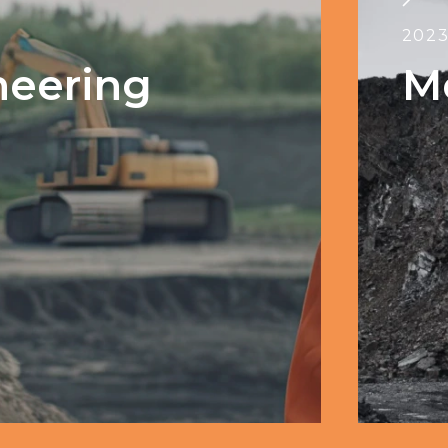
202
neering
M