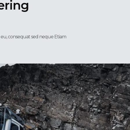
ering
n eu, consequat sed neque Etiam