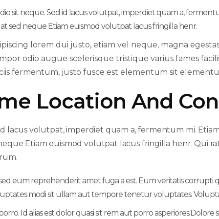
dio sit neque. Sed id lacus volutpat, imperdiet quam a, fermen
t sed neque Etiam euismod volutpat lacus fringilla henr.
ipiscing lorem dui justo, etiam vel neque, magna egestas
mpor odio augue scelerisque tristique varius fames facilis
ciis fermentum, justo fusce est elementum sit elemen
ime Location And Con
id lacus volutpat, imperdiet quam a, fermentum mi. Etia
neque Etiam euismod volutpat lacus fringilla henr. Qui rat
rum.
i sed eum reprehenderit amet fuga a est. Eum veritatis corrupt
luptates modi sit ullam aut tempore tenetur voluptates. Volupt
orro. Id alias est dolor quasi sit rem aut porro asperiores.Dolor