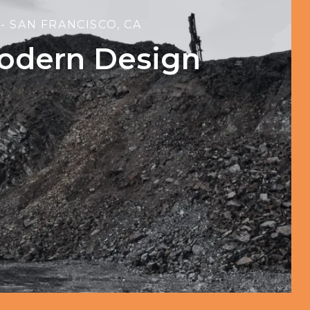
3
- SAN FRANCISCO, CA
odern Design