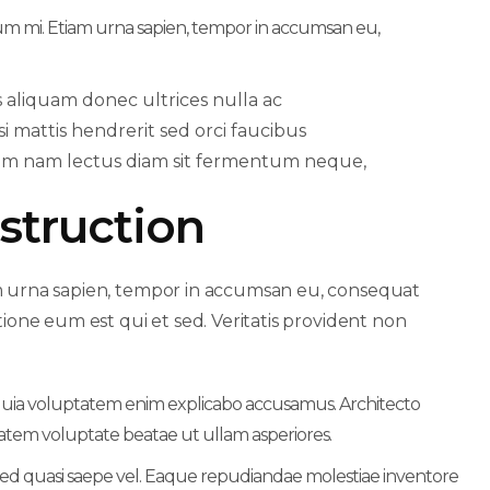
tum mi. Etiam urna sapien, tempor in accumsan eu,
 aliquam donec ultrices nulla ac
i mattis hendrerit sed orci faucibus
tum nam lectus diam sit fermentum neque,
struction
m urna sapien, tempor in accumsan eu, consequat
ione eum est qui et sed. Veritatis provident non
i quia voluptatem enim explicabo accusamus. Architecto
atem voluptate beatae ut ullam asperiores.
e sed quasi saepe vel. Eaque repudiandae molestiae inventore