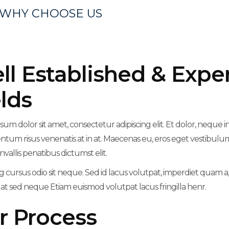
WHY CHOOSE US
ll Established & Expe
lds
sum dolor sit amet, consectetur adipiscing elit. Et dolor, neque 
tum risus venenatis at in at. Maecenas eu, eros eget vestibulu
nvallis penatibus dictumst elit.
ng cursus odio sit neque. Sed id lacus volutpat, imperdiet quam
t sed neque Etiam euismod volutpat lacus fringilla henr.
r Process